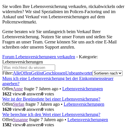
Sie wollen Ihre Lebensversicherung verkaufen, rückabwickeln oder
widerrufen? Wir sind Spezialisten im Policen-Factoring und im
Ankauf und Verkauf von Lebensversicherungen auf dem
Policenzweitmarkt.
Gerne beraten wir Sie umfangreich beim Verkauf Ihrer
Lebensversicherung. Nutzen Sie unser Forum und stellen Sie
Fragen an unser Team. Gerne können Sie uns auch eine E-Mail
schreiben oder unseren Support anrufen.
Forum Lebensversicherungen verkaufen
›
Kategorie:
Lebensversicherungen
Filter:
Alle
Offen
Gelöst
Geschlossen
Unbeantwortet
Muss ich eine Lebensversicherung bei der Einkommenssteuer
angeben?
Offen
Anne
fragte 7 Jahren ago
•
Lebensversicherungen
1622
views
0
answers
0
votes
Wer ist der Begünstigte bei einer Lebensversicherung?
Offen
Stefan
fragte 7 Jahren ago
•
Lebensversicherungen
1620
views
0
answers
0
votes
Wie berechne ich den Wert einer Lebensversicherung?
Offen
Susanne
fragte 7 Jahren ago
•
Lebensversicherungen
1582
views
0
answers
0
votes