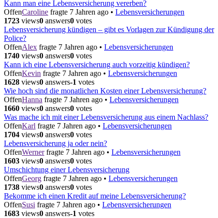
Kann man eine Lebensversicherung vererben?
Offen
Caroline
fragte 7 Jahren ago
•
Lebensversicherungen
1723
views
0
answers
0
votes
Lebensversicherung kündigen – gibt es Vorlagen zur Kündigung der
Police?
Offen
Alex
fragte 7 Jahren ago
•
Lebensversicherungen
1740
views
0
answers
0
votes
Kann ich eine Lebensversicherung auch vorzeitig kündigen?
Offen
Kevin
fragte 7 Jahren ago
•
Lebensversicherungen
1628
views
0
answers
-1
votes
Wie hoch sind die monatlichen Kosten einer Lebensversicherung?
Offen
Hanna
fragte 7 Jahren ago
•
Lebensversicherungen
1660
views
0
answers
0
votes
Was mache ich mit einer Lebensversicherung aus einem Nachlass?
Offen
Karl
fragte 7 Jahren ago
•
Lebensversicherungen
1704
views
0
answers
0
votes
Lebensversicherung ja oder nein?
Offen
Werner
fragte 7 Jahren ago
•
Lebensversicherungen
1603
views
0
answers
0
votes
Umschichtung einer Lebensversicherung
Offen
Georg
fragte 7 Jahren ago
•
Lebensversicherungen
1738
views
0
answers
0
votes
Bekomme ich einen Kredit auf meine Lebensversicherung?
Offen
Susi
fragte 7 Jahren ago
•
Lebensversicherungen
1683
views
0
answers
-1
votes