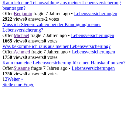
Kann ich eine Teilauszahlung aus meiner Lebensversicherung
beantragen?
Offen
Benjamin
fragte 7 Jahren ago
•
Lebensversicherungen
2922
views
0
answers
-2
votes
Muss ich Steuern zahlen bei der Kündigung meiner
Lebensversicherung?
Offen
Michael
fragte 7 Jahren ago
•
Lebensversicherungen
1665
views
0
answers
0
votes
Was bekomme ich raus aus meiner Lebensversicherung?
Offen
Achmed
fragte 7 Jahren ago
•
Lebensversicherungen
1750
views
0
answers
0
votes
Kann man eine Lebensversicherung für einen Hauskauf nutzen?
Offen
Susanne
fragte 7 Jahren ago
•
Lebensversicherungen
1756
views
0
answers
0
votes
1
2
Weiter »
Stelle eine Frage